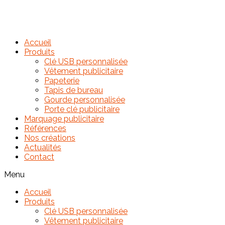
Accueil
Produits
Clé USB personnalisée
Vêtement publicitaire
Papeterie
Tapis de bureau
Gourde personnalisée
Porte clé publicitaire
Marquage publicitaire
Références
Nos créations
Actualités
Contact
Menu
Accueil
Produits
Clé USB personnalisée
Vêtement publicitaire