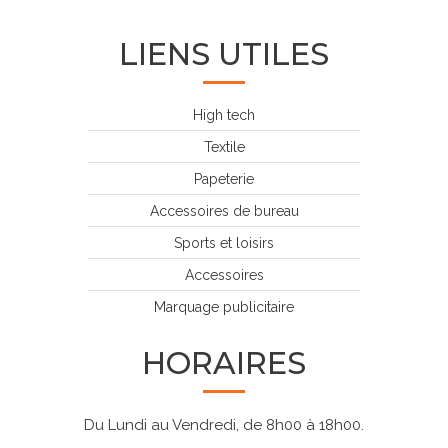
LIENS UTILES
High tech
Textile
Papeterie
Accessoires de bureau
Sports et loisirs
Accessoires
Marquage publicitaire
HORAIRES
Du Lundi au Vendredi, de 8h00 à 18h00.