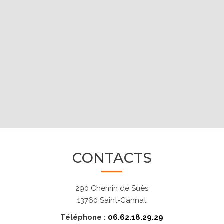
CONTACTS
290 Chemin de Suès
13760 Saint-Cannat
Téléphone :
06.62.18.29.29