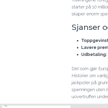
starter på 10 milli
skaper enorm spen
Sjanser 
Toppgevinst
Lavere prem
Udbetaling:
Det som gjør Euroj
Historier om vanlig
jackpoter på grunn
spenningen uten ri
uovertruffen unde