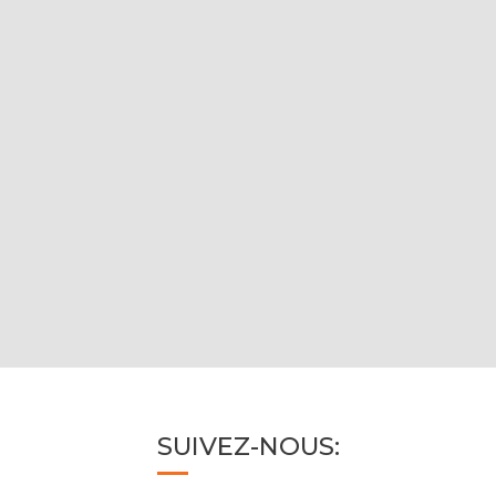
SUIVEZ-NOUS: